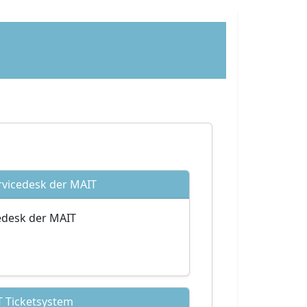
vicedesk der MAIT
edesk der MAIT
 Ticketsystem